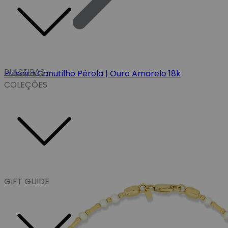
PULSEIRAS
Pulseira Canutilho Pérola | Ouro Amarelo 18k
COLEÇÕES
GIFT GUIDE