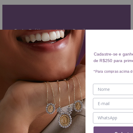
Garantia Vitalícia (exceto mau uso)
Entrega Expressa para grande São Paulo
Parcelamento em até 10x sem juros
Frete Grátis para todo o Brasil
ANÉIS
Cadastre-se e ganh
de R$250 para prim
Ver ANÉIS
ANEL
*Para compras acima d
ALIANÇA
BRINCOS
Ver BRINCOS
BRINCO
ARGOLA
PIERCING
COLARES
Ver COLARES