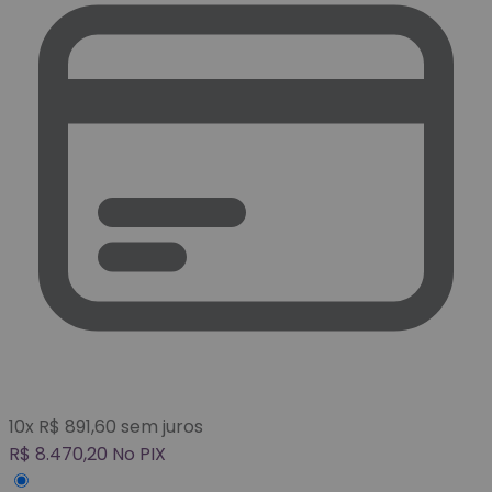
10
x
R$
891,60
sem juros
R$
8.470,20
No PIX