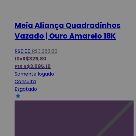
Meia Aliança Quadradinhos
Vazado | Ouro Amarelo 18K
R$
0
,
00
R$
3.258
,
00
10x
R$
325,80
PIX
R$
3.095,10
Somente logado
Consulta
Esgotado