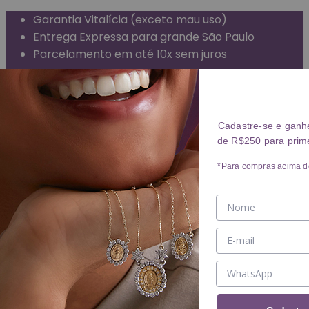
Garantia Vitalícia (exceto mau uso)
Entrega Expressa para grande São Paulo
Parcelamento em até 10x sem juros
Frete Grátis para todo o Brasil
ANÉIS
Cadastre-se e ganh
de R$250 para prim
Ver ANÉIS
ANEL
*Para compras acima d
ALIANÇA
BRINCOS
Ver BRINCOS
BRINCO
ARGOLA
PIERCING
COLARES
Ver COLARES