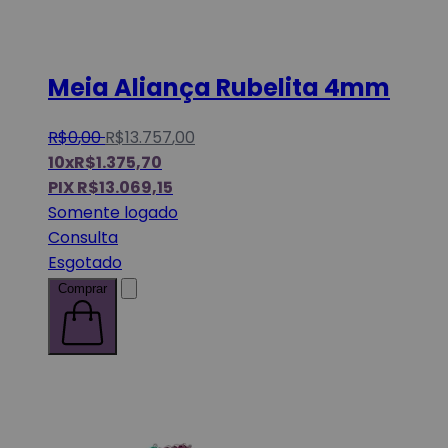
Meia Aliança Rubelita 4mm
R$
0
,
00
R$
13.757
,
00
10x
R$
1.375,70
PIX
R$
13.069,15
Somente logado
Consulta
Esgotado
Comprar