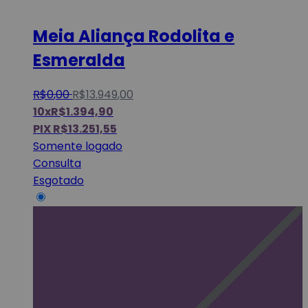
Meia Aliança Rodolita e
Esmeralda
R$
0
,
00
R$
13.949
,
00
10x
R$
1.394,90
PIX
R$
13.251,55
Somente logado
Consulta
Esgotado