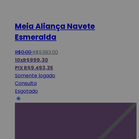
Meia Aliança Navete
Esmeralda
R$
0
,
00
R$
9.993
,
00
10x
R$
999,30
PIX
R$
9.493,35
Somente logado
Consulta
Esgotado