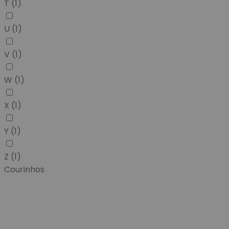
T
(1)
U
(1)
V
(1)
W
(1)
X
(1)
Y
(1)
Z
(1)
Courinhos