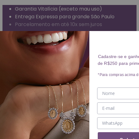
Garantia Vitalícia (exceto mau uso)
Entrega Expressa para grande São Paulo
Parcelamento em até 10x sem juros
Frete Grátis para todo o Brasil
ANÉIS
Cadastre-se e ganh
de R$250 para prim
Ver ANÉIS
ANEL
*Para compras acima d
ALIANÇA
BRINCOS
Ver BRINCOS
BRINCO
ARGOLA
PIERCING
COLARES
Ver COLARES