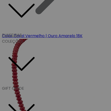
PULSEIRAS
Colar Coral Vermelho | Ouro Amarelo 18K
COLEÇÕES
GIFT GUIDE