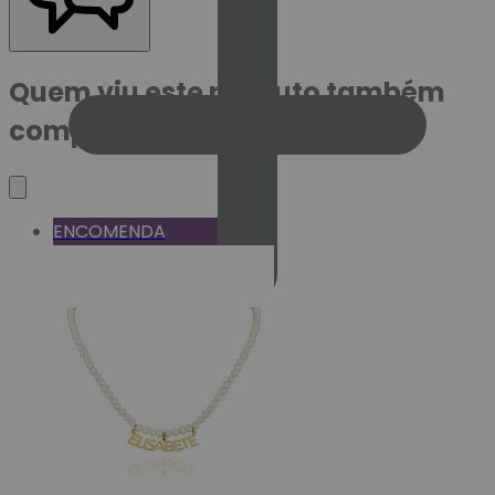
Quem viu este produto também
comprou