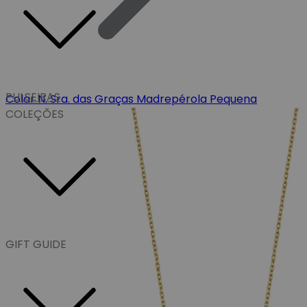
PULSEIRAS
Colar N. Sra. das Graças Madrepérola Pequena
COLEÇÕES
GIFT GUIDE