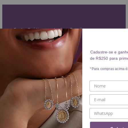
Garantia Vitalícia (exceto mau uso)
Entrega Expressa para grande São Paulo
Parcelamento em até 10x sem juros
Frete Grátis para todo o Brasil
ANÉIS
Cadastre-se e ganh
de R$250 para prim
Ver ANÉIS
ANEL
*Para compras acima d
ALIANÇA
BRINCOS
Ver BRINCOS
BRINCO
ARGOLA
PIERCING
COLARES
Ver COLARES