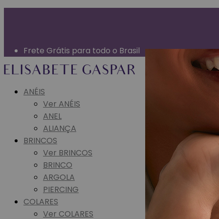
Garantia Vitalícia (exceto mau uso)
Entrega Expressa para grande São Paulo
Parcelamento em até 10x sem juros
Frete Grátis para todo o Brasil
ANÉIS
Ver ANÉIS
ANEL
ALIANÇA
BRINCOS
Ver BRINCOS
BRINCO
ARGOLA
PIERCING
COLARES
Ver COLARES