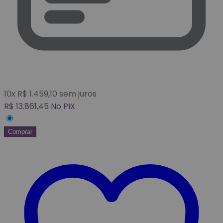
10
x
R$
1.459,10
sem juros
R$
13.861,45
No PIX
Comprar