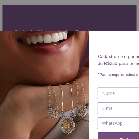
Garantia Vitalícia (exceto mau uso)
Entrega Expressa para grande São Paulo
Parcelamento em até 10x sem juros
Frete Grátis para todo o Brasil
ANÉIS
Cadastre-se e ganh
de R$250 para prim
Ver ANÉIS
ANEL
*Para compras acima d
ALIANÇA
BRINCOS
Ver BRINCOS
BRINCO
ARGOLA
PIERCING
COLARES
Ver COLARES