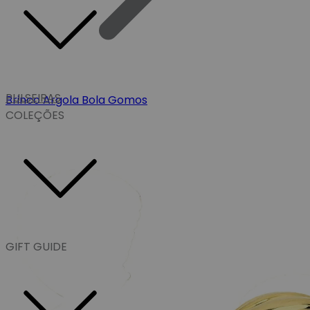
PULSEIRAS
Brinco Argola Bola Gomos
COLEÇÕES
GIFT GUIDE