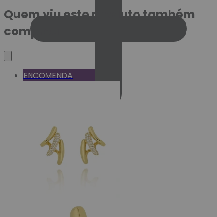
Quem viu este produto também
comprou