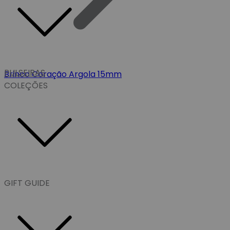
PULSEIRAS
Brinco Coração Argola 15mm
COLEÇÕES
GIFT GUIDE