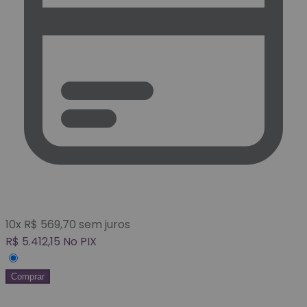
10
x
R$
569,70
sem juros
R$
5.412,15
No PIX
Comprar