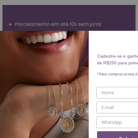
Garantia Vitalícia (exceto mau uso)
Entrega Expressa para grande São Paulo
Parcelamento em até 10x sem juros
Frete Grátis para todo o Brasil
ANÉIS
Cadastre-se e ganh
de R$250 para prim
Ver ANÉIS
ANEL
*Para compras acima d
ALIANÇA
BRINCOS
Ver BRINCOS
BRINCO
ARGOLA
PIERCING
COLARES
Ver COLARES