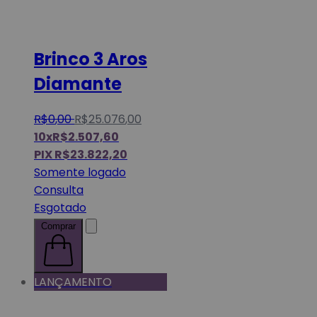
Brinco 3 Aros
Diamante
R$
0
,
00
R$
25.076
,
00
10x
R$
2.507,60
PIX
R$
23.822,20
Somente logado
Consulta
Esgotado
Comprar