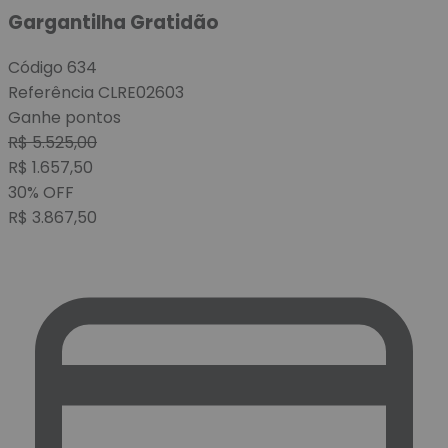
Gargantilha Gratidão
Código
634
Referência
CLRE02603
Ganhe
pontos
R$
5.525,00
R$
1.657,50
30
%
OFF
R$
3.867,50