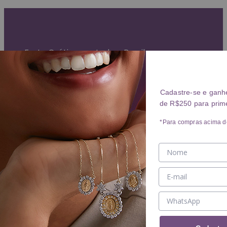
Garantia Vitalícia (exceto mau uso)
Entrega Expressa para grande São Paulo
Parcelamento em até 10x sem juros
Frete Grátis para todo o Brasil
ANÉIS
Cadastre-se e ganh
de R$250 para prim
Ver ANÉIS
ANEL
*Para compras acima d
ALIANÇA
BRINCOS
Ver BRINCOS
BRINCO
ARGOLA
PIERCING
COLARES
Ver COLARES