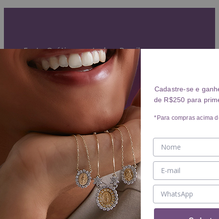
Garantia Vitalícia (exceto mau uso)
Entrega Expressa para grande São Paulo
Parcelamento em até 10x sem juros
Frete Grátis para todo o Brasil
ANÉIS
Cadastre-se e ganh
de R$250 para prim
Ver ANÉIS
ANEL
*Para compras acima d
ALIANÇA
BRINCOS
Ver BRINCOS
BRINCO
ARGOLA
PIERCING
COLARES
Ver COLARES