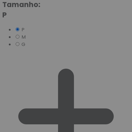
Tamanho:
P
P
M
G