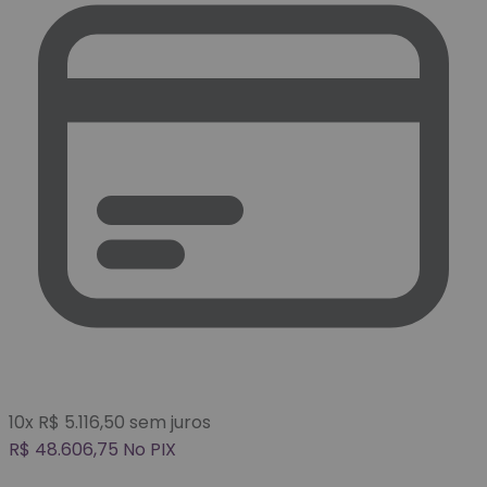
10
x
R$
5.116,50
sem juros
R$
48.606,75
No PIX