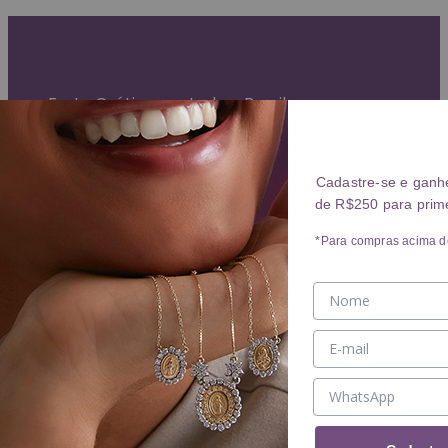
Garantia Vitalícia (exceto mau uso)
Entrega Expressa para grande São Paulo
Parcelamento em até 10x sem juros
Frete Grátis para todo o Brasil
ANÉIS
Cadastre-se e ganh
de R$250 para prim
Ver ANÉIS
ANEL
*Para compras acima d
ALIANÇA
BRINCOS
Ver BRINCOS
BRINCO
ARGOLA
PIERCING
COLARES
Ver COLARES