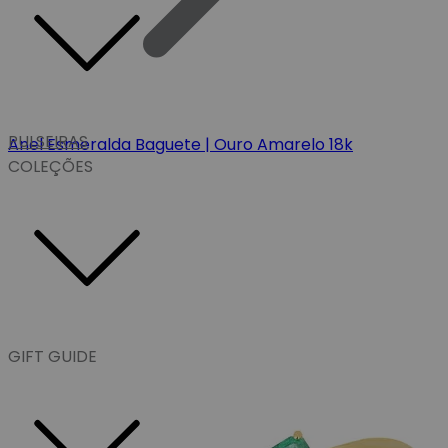
PULSEIRAS
Anel Esmeralda Baguete | Ouro Amarelo 18k
COLEÇÕES
GIFT GUIDE