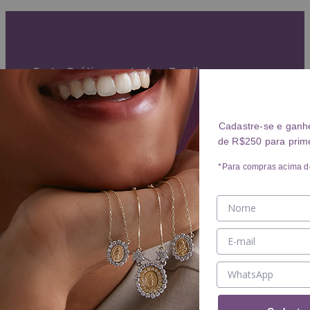
Garantia Vitalícia (exceto mau uso)
Entrega Expressa para grande São Paulo
Parcelamento em até 10x sem juros
Frete Grátis para todo o Brasil
ANÉIS
Cadastre-se e ganh
de R$250 para prim
Ver ANÉIS
ANEL
*Para compras acima d
ALIANÇA
BRINCOS
Ver BRINCOS
BRINCO
ARGOLA
PIERCING
COLARES
Ver COLARES