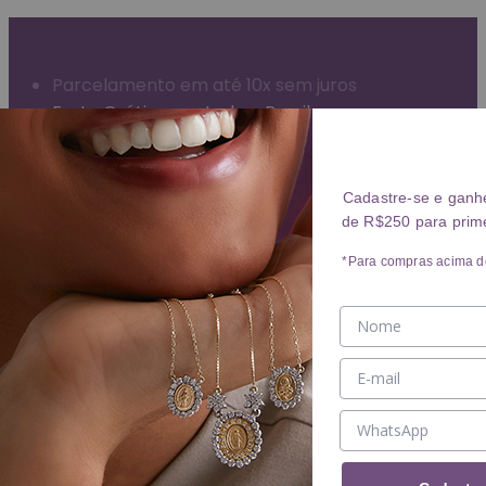
Garantia Vitalícia (exceto mau uso)
Entrega Expressa para grande São Paulo
Parcelamento em até 10x sem juros
Frete Grátis para todo o Brasil
ANÉIS
Cadastre-se e ganh
de R$250 para prim
Ver ANÉIS
ANEL
*Para compras acima d
ALIANÇA
BRINCOS
Ver BRINCOS
BRINCO
ARGOLA
PIERCING
COLARES
Ver COLARES