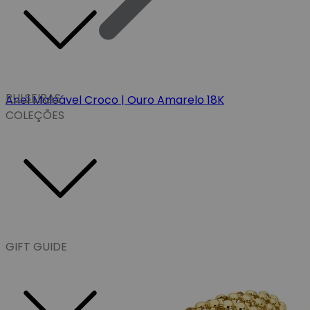
PULSEIRAS
Anel Maleável Croco | Ouro Amarelo 18K
COLEÇÕES
GIFT GUIDE