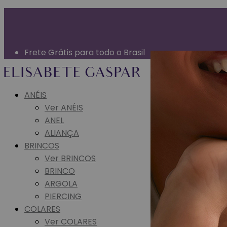
Garantia Vitalícia (exceto mau uso)
Entrega Expressa para grande São Paulo
Parcelamento em até 10x sem juros
Frete Grátis para todo o Brasil
ANÉIS
Ver ANÉIS
ANEL
ALIANÇA
BRINCOS
Ver BRINCOS
BRINCO
ARGOLA
PIERCING
COLARES
Ver COLARES