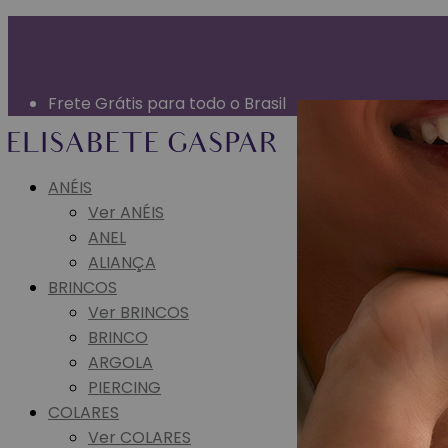
Garantia Vitalícia (exceto mau uso)
Entrega Expressa para grande São Paulo
Parcelamento em até 10x sem juros
Frete Grátis para todo o Brasil
ANÉIS
Ver ANÉIS
ANEL
ALIANÇA
BRINCOS
Ver BRINCOS
BRINCO
ARGOLA
PIERCING
COLARES
Ver COLARES