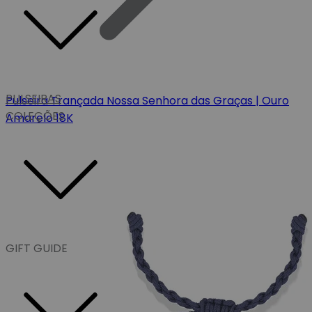
PULSEIRAS
Pulseira Trançada Nossa Senhora das Graças | Ouro
COLEÇÕES
Amarelo 18K
GIFT GUIDE