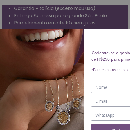
Garantia Vitalícia (exceto mau uso)
Entrega Expressa para grande São Paulo
Parcelamento em até 10x sem juros
Frete Grátis para todo o Brasil
ANÉIS
Cadastre-se e ganh
de R$250 para prim
Ver ANÉIS
ANEL
*Para compras acima d
ALIANÇA
BRINCOS
Ver BRINCOS
BRINCO
ARGOLA
PIERCING
COLARES
Ver COLARES