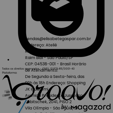
vendas@elisabetegaspar.com.br
Endereço: Ateliê
R. Prof. Atílio Innocenti, 474
Itaim Bibi - São Paulo/SP
CEP: 04538-001 - Brasil
Horário
Todos os direitos reservados
-
CNPJ: 01.879.415/0001-40
de Atendimento:
Plataforma:
De Segunda a Sexta-feira, das
09h às 18h
Endereço: Shopping
JK Iguatemi
Avenida Presidente Juscelino
Kubitschek, 2041, PISO 2
b
y
Vila Olímpia - São Paulo/SP