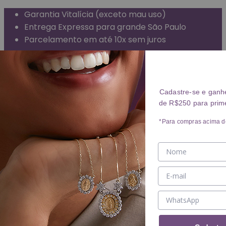
Garantia Vitalícia (exceto mau uso)
Entrega Expressa para grande São Paulo
Parcelamento em até 10x sem juros
Frete Grátis para todo o Brasil
ANÉIS
Cadastre-se e ganh
de R$250 para prim
Ver ANÉIS
ANEL
*Para compras acima d
ALIANÇA
BRINCOS
Ver BRINCOS
BRINCO
ARGOLA
PIERCING
COLARES
Ver COLARES